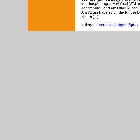
der diesjÃ¤hrigen FuÃŸball-WM u
das fremde Land am Hindukusch und
Am 7.Juni haben sich die Kinder b
einem […]
Kategorie
Veranstaltungen
,
Spend