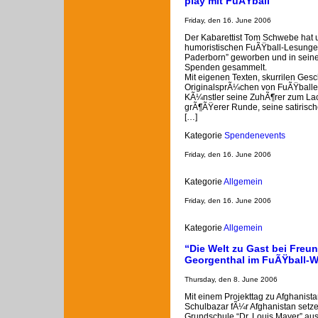
play mit FuÃŸball
Friday, den 16. June 2006
Der Kabarettist Tom Schwebe hat 
humoristischen FuÃŸball-Lesungen
Paderborn” geworben und in sein
Spenden gesammelt.
Mit eigenen Texten, skurrilen Gesc
OriginalsprÃ¼chen von FuÃŸballer
KÃ¼nstler seine ZuhÃ¶rer zum Lac
grÃ¶ÃŸerer Runde, seine satirisc
[…]
Kategorie
Spendenevents
Friday, den 16. June 2006
Kategorie
Allgemein
Friday, den 16. June 2006
Kategorie
Allgemein
“Die Welt zu Gast bei Freu
Georgenthal im FuÃŸball-
Thursday, den 8. June 2006
Mit einem Projekttag zu Afghanis
Schulbazar fÃ¼r Afghanistan setze
Grundschule “Dr. Louis Mayer” au