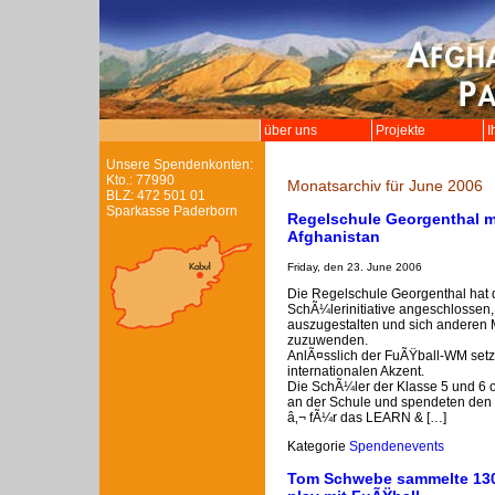
über uns
Projekte
I
Unsere Spendenkonten:
Kto.: 77990
Monatsarchiv für June 2006
BLZ: 472 501 01
Sparkasse Paderborn
Regelschule Georgenthal m
Afghanistan
Friday, den 23. June 2006
Die Regelschule Georgenthal hat 
SchÃ¼lerinitiative angeschlossen,
auszugestalten und sich anderen 
zuzuwenden.
AnlÃ¤sslich der FuÃŸball-WM set
internationalen Akzent.
Die SchÃ¼ler der Klasse 5 und 6 
an der Schule und spendeten de
â‚¬ fÃ¼r das LEARN & […]
Kategorie
Spendenevents
Tom Schwebe sammelte 130