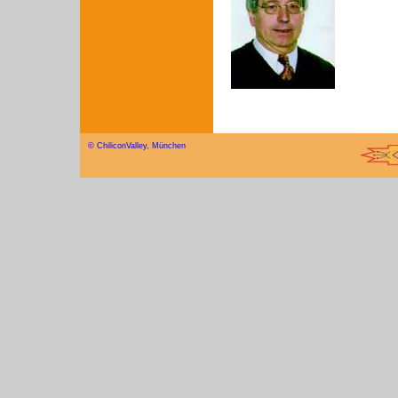
© ChiliconValley, München