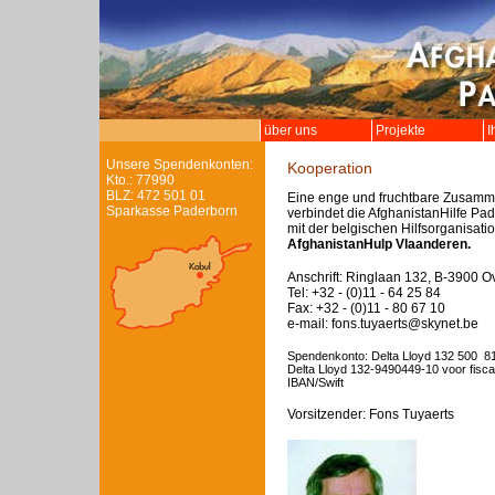
über uns
Projekte
I
Unsere Spendenkonten:
Kooperation
Kto.: 77990
BLZ: 472 501 01
Eine enge und fruchtbare Zusamm
Sparkasse Paderborn
verbindet die AfghanistanHilfe Pa
mit der belgischen Hilfsorganisati
AfghanistanHulp Vlaanderen.
Anschrift: Ringlaan 132, B-3900 O
Tel: +32 - (0)11 - 64 25 84
Fax: +32 - (0)11 - 80 67 10
e-mail: fons.tuyaerts@skynet.be
Spendenkonto: Delta Lloyd 132 500 8
Delta Lloyd 132-9490449-10 voor fisca
IBAN/Swift
Vorsitzender: Fons Tuyaerts